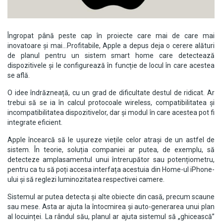
Îngropat până peste cap în proiecte care mai de care mai
inovatoare și mai…Profitabile, Apple a depus deja o cerere alături
de planul pentru un sistem smart home care detectează
dispozitivele și le configurează în funcție de locul în care acestea
se află.
O idee îndrăzneață, cu un grad de dificultate destul de ridicat. Ar
trebui să se ia în calcul protocoale wireless, compatibilitatea și
incompatibilitatea dispozitivelor, dar și modul în care acestea pot fi
integrate eficient.
Apple încearcă să le ușureze viețile celor atrași de un astfel de
sistem. În teorie, soluția companiei ar putea, de exemplu, să
detecteze amplasamentul unui întrerupător sau potențiometru,
pentru ca tu să poți accesa interfața acestuia din Home-ul iPhone-
ului și să reglezi luminozitatea respectivei camere.
Sistemul ar putea detecta și alte obiecte din casă, precum scaune
sau mese. Asta ar ajuta la întocmirea și auto-generarea unui plan
al locuinței. La rândul său, planul ar ajuta sistemul să „ghicească”