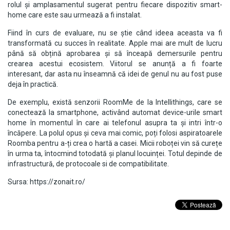
rolul și amplasamentul sugerat pentru fiecare dispozitiv smart-
home care este sau urmează a fi instalat.
Fiind în curs de evaluare, nu se știe când ideea aceasta va fi
transformată cu succes în realitate. Apple mai are mult de lucru
până să obțină aprobarea și să înceapă demersurile pentru
crearea acestui ecosistem. Viitorul se anunță a fi foarte
interesant, dar asta nu înseamnă că idei de genul nu au fost puse
deja în practică.
De exemplu, există senzorii RoomMe de la Intellithings, care se
conectează la smartphone, activând automat device-urile smart
home în momentul în care ai telefonul asupra ta și intri într-o
încăpere. La polul opus și ceva mai comic, poți folosi aspiratoarele
Roomba pentru a-ți crea o hartă a casei. Micii roboței vin să curețe
în urma ta, întocmind totodată și planul locuinței. Totul depinde de
infrastructură, de protocoale si de compatibilitate.
Sursa: https://zonait.ro/