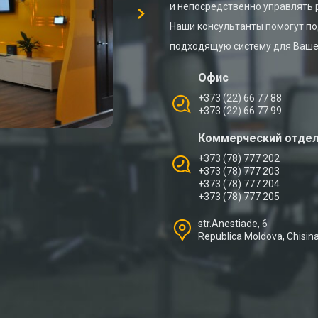
и непосредственно управлять 
Наши консультанты помогут п
подходящую систему для Ваше
Офис
+373 (22) 66 77 88
+373 (22) 66 77 99
Коммерческий отде
+373 (78) 777 202
+373 (78) 777 203
+373 (78) 777 204
+373 (78) 777 205
str.Anestiade, 6
Republica Moldova, Chisin