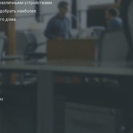
различными устройствами.
одобрать наиболее
го дома.
л
au