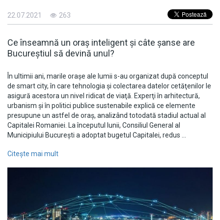
22.07.2021
263
Ce înseamnă un oraş inteligent şi câte şanse are
Bucureştiul să devină unul?
În ultimii ani, marile oraşe ale lumii s-au organizat după conceptul
de smart city, în care tehnologia şi colectarea datelor cetăţenilor le
asigură acestora un nivel ridicat de viaţă. Experţi în arhitectură,
urbanism şi în politici publice sustenabile explică ce elemente
presupune un astfel de oraş, analizând totodată stadiul actual al
Capitalei Romaniei. La începutul lunii, Consiliul General al
Municipiului Bucureşti a adoptat bugetul Capitalei, redus …
Citește mai mult