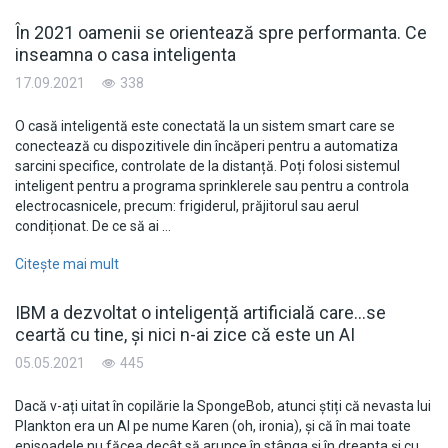
În 2021 oamenii se orientează spre performanta. Ce
inseamna o casa inteligenta
17.09.2021
338
O casă inteligentă este conectată la un sistem smart care se
conectează cu dispozitivele din încăperi pentru a automatiza
sarcini specifice, controlate de la distanță. Poți folosi sistemul
inteligent pentru a programa sprinklerele sau pentru a controla
electrocasnicele, precum: frigiderul, prăjitorul sau aerul
condiționat. De ce să ai …
Citește mai mult
IBM a dezvoltat o inteligență artificială care…se
ceartă cu tine, și nici n-ai zice că este un AI
05.05.2021
445
Dacă v-ați uitat în copilărie la SpongeBob, atunci știți că nevasta lui
Plankton era un AI pe nume Karen (oh, ironia), și că în mai toate
episoadele nu făcea decât să arunce în stânga și în dreapta și cu