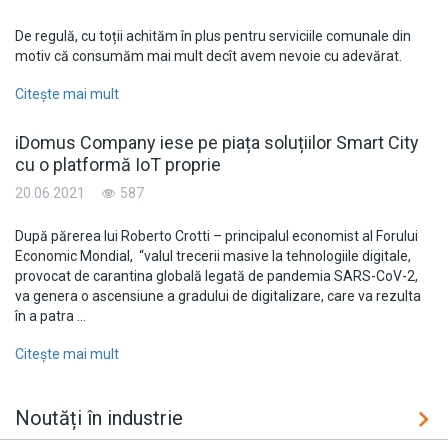
De regulă, cu toții achităm în plus pentru serviciile comunale din
motiv că consumăm mai mult decît avem nevoie cu adevărat.
Citește mai mult
iDomus Company iese pe piața soluțiilor Smart City
cu o platformă IoT proprie
20.06.2021
587
După părerea lui Roberto Crotti – principalul economist al Forului
Economic Mondial, “valul trecerii masive la tehnologiile digitale,
provocat de carantina globală legată de pandemia SARS-CoV-2,
va genera o ascensiune a gradului de digitalizare, care va rezulta
în a patra …
Citește mai mult
Noutăți în industrie