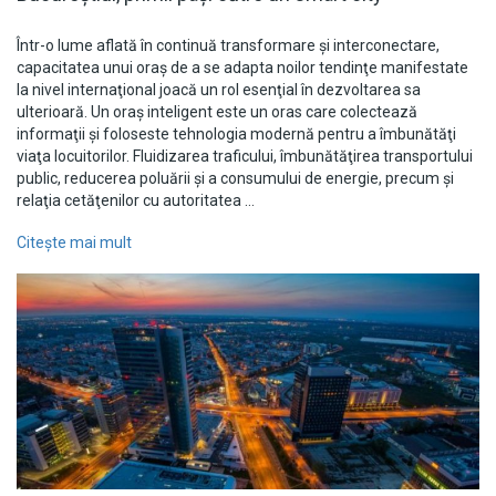
Într-o lume aflată în continuă transformare şi interconectare,
capacitatea unui oraş de a se adapta noilor tendinţe manifestate
la nivel internaţional joacă un rol esenţial în dezvoltarea sa
ulterioară. Un oraş inteligent este un oras care colectează
informaţii şi foloseste tehnologia modernă pentru a îmbunătăţi
viaţa locuitorilor. Fluidizarea traficului, îmbunătăţirea transportului
public, reducerea poluării şi a consumului de energie, precum şi
relaţia cetăţenilor cu autoritatea …
Citește mai mult