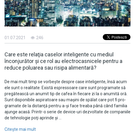
01.07.2021
246
Care este relaţia caselor inteligente cu mediul
înconjurător şi ce rol au electrocasnicele pentru a
reduce poluarea sau risipa alimentară?
De mai mult timp se vorbeşte despre case in­te­ligente, însă acum
ele sunt o realitate. Există espre­ssoare care sunt pro­gramate să
pre­gătească un anumit tip de cafea în fie­care zi la o anumită oră.
Sunt dis­po­ni­bile aspi­ra­toare sau maşini de spălat care pot fi pro­
gra­ma­te de la dis­tanţă pentru a-şi face treaba până când familia
ajunge acasă. Printr-o serie de device-uri dez­vol­tate de com­pa­niile
de tehno­logie poţi aprin­de şi …
Citește mai mult