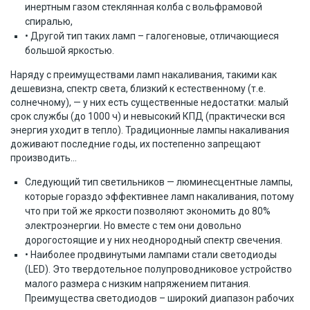
инертным газом стеклянная колба с вольфрамовой
спиралью,
• Другой тип таких ламп – галогеновые, отличающиеся
большой яркостью.
Наряду с преимуществами ламп накаливания, такими как
дешевизна, спектр света, близкий к естественному (т.е.
солнечному), — у них есть существенные недостатки: малый
срок службы (до 1000 ч) и невысокий КПД (практически вся
энергия уходит в тепло). Традиционные лампы накаливания
доживают последние годы, их постепенно запрещают
производить…
Следующий тип светильников — люминесцентные лампы,
которые гораздо эффективнее ламп накаливания, потому
что при той же яркости позволяют экономить до 80%
электроэнергии. Но вместе с тем они довольно
дорогостоящие и у них неоднородный спектр свечения.
• Наиболее продвинутыми лампами стали светодиоды
(LED). Это твердотельное полупроводниковое устройство
малого размера с низким напряжением питания.
Преимущества светодиодов – широкий диапазон рабочих