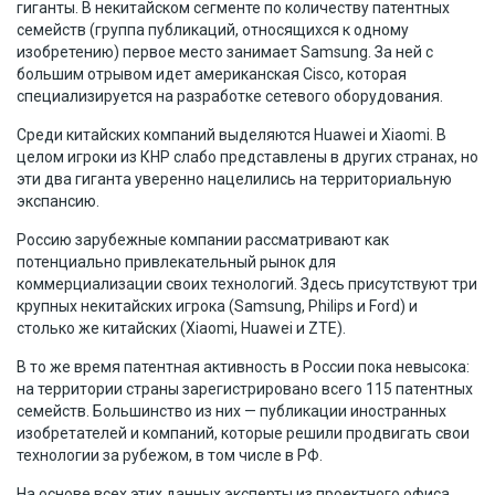
гиганты. В некитайском сегменте по количеству патентных
семейств (группа публикаций, относящихся к одному
изобретению) первое место занимает Samsung. За ней с
большим отрывом идет американская Cisco, которая
специализируется на разработке сетевого оборудования.
Среди китайских компаний выделяются Huawei и Xiaomi. В
целом игроки из КНР слабо представлены в других странах, но
эти два гиганта уверенно нацелились на территориальную
экспансию.
Россию зарубежные компании рассматривают как
потенциально привлекательный рынок для
коммерциализации своих технологий. Здесь присутствуют три
крупных некитайских игрока (Samsung, Philips и Ford) и
столько же китайских (Xiaomi, Huawei и ZTE).
В то же время патентная активность в России пока невысока:
на территории страны зарегистрировано всего 115 патентных
семейств. Большинство из них — публикации иностранных
изобретателей и компаний, которые решили продвигать свои
технологии за рубежом, в том числе в РФ.
На основе всех этих данных эксперты из проектного офиса