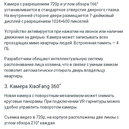
Камера с разрешением 720p и углом обзора 166°
устанавливается в стандартное отверстие дверного глазка.
На внутренней стороне двери размещается 7-дюймовый
дисплей с разрешением 1024×600 пикселей.
Устройство активируется при нажатии на звонок или наличии
движения за дверью. Камера может записывать всех
проходящих мимо квартиры людей. Встроенная память — 4
ГБ.
Разработчики обещают интеллектуальную систему
распознавания лица хозяина, что в связке с умным замком
позволит
автоматически отпирать дверь
владельцу
квартиры.
3. Камера XiaoFang 360˚
Новая камера с поворотным механизмом может снимать
круговые панорамы. При подключении VR-гарнитуры можно
удобно управлять поворотом камеры.
Съемка видео в 720p, на корпусе расположены две линзы с
углом обзора 210° каждая.