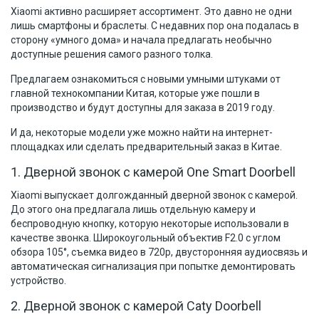
Xiaomi активно расширяет ассортимент. Это давно не одни
лишь смартфоны и браслеты. С недавних пор она подалась в
сторону «умного дома» и начала предлагать необычно
доступные решения самого разного толка.
Предлагаем ознакомиться с новыми умными штуками от
главной технокомпании Китая, которые уже пошли в
производство и будут доступны для заказа в 2019 году.
И да, некоторые модели уже можно найти на интернет-
площадках или сделать предварительный заказ в Китае.
1. Дверной звонок с камерой One Smart Doorbell
Xiaomi выпускает долгожданный дверной звонок с камерой.
До этого она предлагала лишь отдельную камеру и
беспроводную кнопку, которую некоторые использовали в
качестве звонка. Широкоугольный объектив F2.0 c углом
обзора 105°, съемка видео в 720p, двусторонняя аудиосвязь и
автоматическая сигнализация при попытке демонтировать
устройство.
2. Дверной звонок с камерой Caty Doorbell